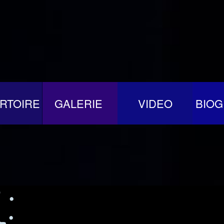
RTOIRE
GALERIE
VIDEO
BIOG
l: