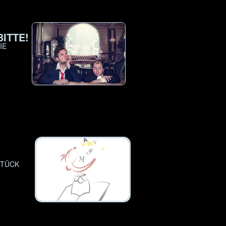
ITTE!
IE
STÜCK